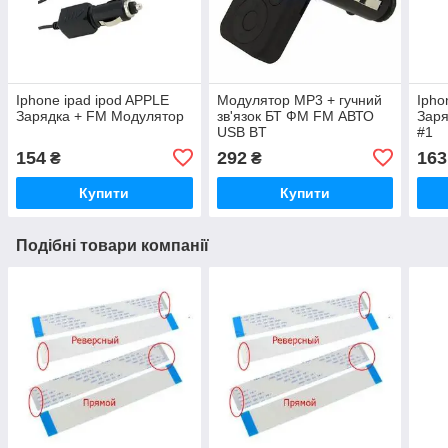
Iphone ipad ipod APPLE
Модулятор MP3 + гучний
Ipho
Зарядка + FM Модулятор
зв'язок БТ ФМ FM АВТО
Заря
USB BT
#1
154
292
163
₴
₴
Купити
Купити
Подібні товари компанії