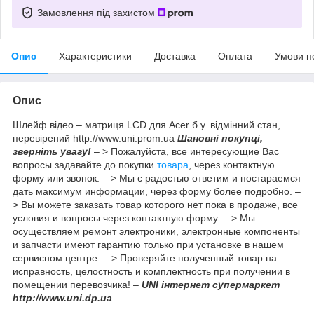
Замовлення під захистом
Опис
Характеристики
Доставка
Оплата
Умови п
Опис
Шлейф відео – матриця LCD для Acer б.у. відмінний стан,
перевірений http://www.uni.prom.ua
Шановні покупці,
зверніть увагу!
– > Пожалуйста, все интересующие Вас
вопросы задавайте до покупки
товара
, через контактную
форму или звонок. – > Мы с радостью ответим и постараемся
дать максимум информации, через форму более подробно. –
> Вы можете заказать товар которого нет пока в продаже, все
условия и вопросы через контактную форму. – > Мы
осуществляем ремонт электроники, электронные компоненты
и запчасти имеют гарантию только при установке в нашем
сервисном центре. – > Проверяйте полученный товар на
исправность, целостность и комплектность при получении в
помещении перевозчика! –
UNI інтернет супермаркет
http://www.uni.dp.ua