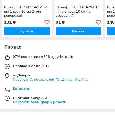
Шлейф FFC FPC AWM 24
Шлейф FFC FPC AWM 4
Шле
пін 1 крок 10 см 24pin
пін 0,5 крок 10 см 4pin
пін 
реверсний
реверсний
рев
131
81
146
₴
₴
Купити
Купити
Про нас
97% позитивних з 398 відгуків за рік
Працює з 27.05.2012
м. Дніпро
Проспект Слобожанский 73, Дніпро, Україна
Контакти
Сьогодні вихідний
Показати весь графік роботи