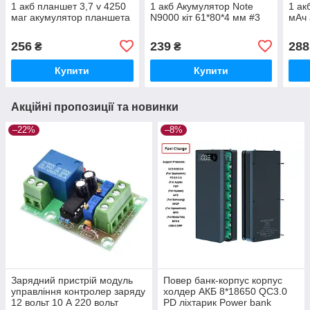
1 акб планшет 3,7 v 4250
1 акб Акумулятор Note
1 ак
маг акумулятор планшета
N9000 кіт 61*80*4 мм #3
мАч 
256
239
288
₴
₴
Купити
Купити
Акційні пропозиції та новинки
–22%
–8%
Зарядний пристрій модуль
Повер банк-корпус корпус
управління контролер заряду
холдер АКБ 8*18650 QC3.0
12 вольт 10 А 220 вольт
PD ліхтарик Power bank