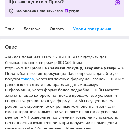
Що таке купити з Пром?
Замовлення під захистом
Опис
Доставка
Оплата
Умови повернення
Опис
АКБ для планшета Li Po 3,7 v 4100 маг підходить для
більшості планшетів розмір 60
105
6,5 мм
http://www.uni.prom.ua
Шановні покупці, зверніть увагу!
– >
Пожалуйста, все интересующие Вас вопросы задавайте до
покупки
товара
, через контактную форму или звонок. – > Мы с
радостью ответим и постараемся дать максимум
информации, через форму более подробно. – > Вы можете
заказать товар которого нет пока в продаже, все условия и
вопросы через контактную форму. – > Мы осуществляем
ремонт электроники, электронные компоненты и запчасти
имеют гарантию только при установке в нашем сервисном
центре. – > Проверяйте полученный товар на исправность,
целостность и комплектность при получении в помещении
перевозчика! –
UNI інтернет супермаркет