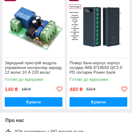
Зарядний пристрій модуль
Повер банк-корпус корпус
управління контролер заряду
холдер АКБ 8*18650 QC3.0
12 вольт 10 А 220 вольт
PD ліхтарик Power bank
Готово до відправки
Готово до відправки
140
480
₴
₴
180 ₴
520 ₴
Купити
Купити
Про нас
97% позитивних з 397 відгуків за рік