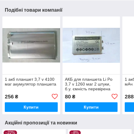
Подібні товари компанії
1 акб планшет 3,7 v 4100
АКБ для планшета Li Po
1 ак
маг акумулятор планшета
3,7 v 1260 маг 2 штуки,
мАч 
б.у. ємність перевірена
256
80
288
₴
₴
Купити
Купити
Акційні пропозиції та новинки
–22%
–8%