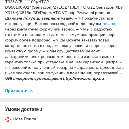
T328W(BL11100)/HTC?
BG58100)G14(Sensation)/Z710/Z710E/HTC G21 Sensation XL?
X315e)/X515m/3D/Rader/HTC VC http://www.uni.prom.ua
Шановні покупці, зверніть увагу!
– > Пожалуйста, все
интересующие Вас вопросы задавайте до покупки
товара
,
через контактную форму или звонок. – > Мы с радостью
ответим и постараемся дать максимум информации, через
форму более подробно. – > Вы можете заказать товар
которого нет пока в продаже, все условия и вопросы через
контактную форму. – > Мы осуществляем ремонт
электроники, электронные компоненты и запчасти имеют
гарантию только при установке в нашем сервисном центре. –
> Проверяйте полученный товар на исправность, целостность
и комплектность при получении в помещении перевозчика! –
UNI інтернет супермаркет http://www.uni.dp.ua
Приховати
Умови доставки
Нова Пошта