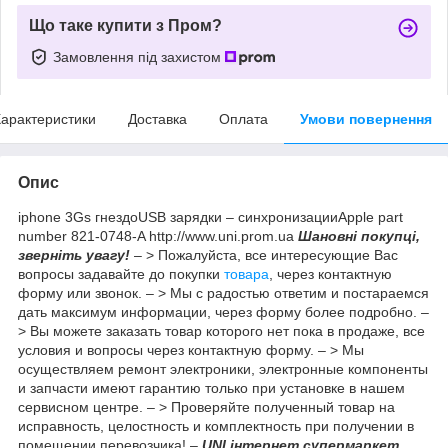
Що таке купити з Пром?
Замовлення під захистом
арактеристики
Доставка
Оплата
Умови повернення
Опис
iphone 3Gs гнездоUSB зарядки – синхронизацииApple part
number 821-0748-A http://www.uni.prom.ua
Шановні покупці,
зверніть увагу!
– > Пожалуйста, все интересующие Вас
вопросы задавайте до покупки
товара
, через контактную
форму или звонок. – > Мы с радостью ответим и постараемся
дать максимум информации, через форму более подробно. –
> Вы можете заказать товар которого нет пока в продаже, все
условия и вопросы через контактную форму. – > Мы
осуществляем ремонт электроники, электронные компоненты
и запчасти имеют гарантию только при установке в нашем
сервисном центре. – > Проверяйте полученный товар на
исправность, целостность и комплектность при получении в
помещении перевозчика! –
UNI інтернет супермаркет