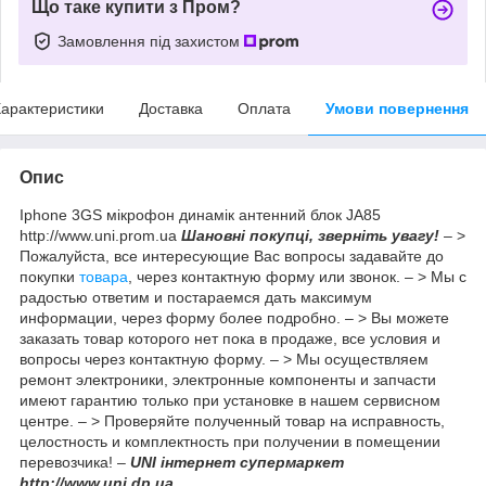
Що таке купити з Пром?
Замовлення під захистом
арактеристики
Доставка
Оплата
Умови повернення
Опис
Iphone 3GS мікрофон динамік антенний блок JA85
http://www.uni.prom.ua
Шановні покупці, зверніть увагу!
– >
Пожалуйста, все интересующие Вас вопросы задавайте до
покупки
товара
, через контактную форму или звонок. – > Мы с
радостью ответим и постараемся дать максимум
информации, через форму более подробно. – > Вы можете
заказать товар которого нет пока в продаже, все условия и
вопросы через контактную форму. – > Мы осуществляем
ремонт электроники, электронные компоненты и запчасти
имеют гарантию только при установке в нашем сервисном
центре. – > Проверяйте полученный товар на исправность,
целостность и комплектность при получении в помещении
перевозчика! –
UNI інтернет супермаркет
http://www.uni.dp.ua