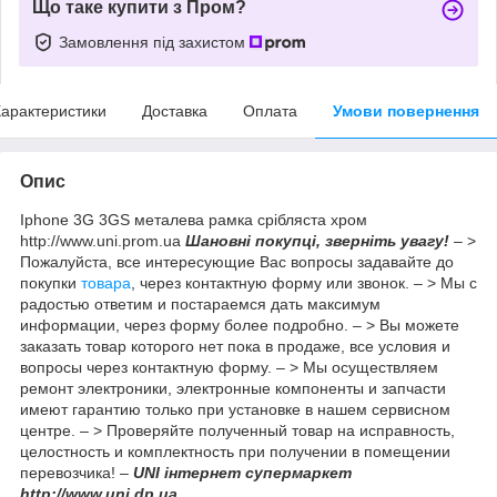
Що таке купити з Пром?
Замовлення під захистом
арактеристики
Доставка
Оплата
Умови повернення
Опис
Iphone 3G 3GS металева рамка срібляста хром
http://www.uni.prom.ua
Шановні покупці, зверніть увагу!
– >
Пожалуйста, все интересующие Вас вопросы задавайте до
покупки
товара
, через контактную форму или звонок. – > Мы с
радостью ответим и постараемся дать максимум
информации, через форму более подробно. – > Вы можете
заказать товар которого нет пока в продаже, все условия и
вопросы через контактную форму. – > Мы осуществляем
ремонт электроники, электронные компоненты и запчасти
имеют гарантию только при установке в нашем сервисном
центре. – > Проверяйте полученный товар на исправность,
целостность и комплектность при получении в помещении
перевозчика! –
UNI інтернет супермаркет
http://www.uni.dp.ua