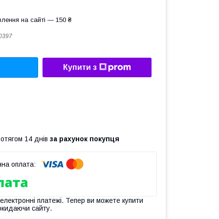
лення на сайті — 150 ₴
0397
Купити з
ротягом 14 днів
за рахунок покупця
 електронні платежі. Тепер ви можете купити
окидаючи сайту.