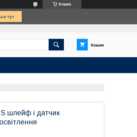
Кошик
Кошик
GS шлейф і датчик
освітлення