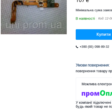
107 ₴
Мінімальна сума замов
В наявності
Код:
12-0
Купити
+380 (93) 098-89-32
повернення товару п
У компанії підключені
будь-який товар не п