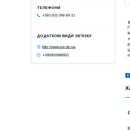
+380 (93) 098-89-32
I
П
М
з
р
http://www.uni.dp.ua
ц
п
+380930988932
Х
В