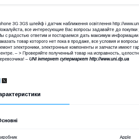
phone 3G 3GS шлейф і датчик наближення освітлення http://www.un
ожалуйста, все интересующие Вас вопросы задавайте до покупки
ы с радостью ответим и постараемся дать максимум информации,
аказать товар которого нет пока в продаже, все условия и вопро
емонт электроники, электронные компоненты и запчасти имеют га
ентре. – > Проверяйте полученный товар на исправность, целостн
еревозчика! –
UNI інтернет супермаркет http://www.uni.dp.ua
арактеристики
Основні
иробник
Apple