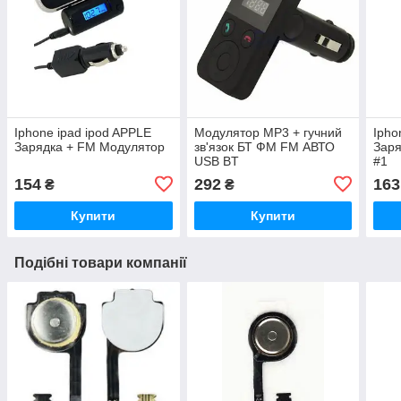
Iphone ipad ipod APPLE
Модулятор MP3 + гучний
Ipho
Зарядка + FM Модулятор
зв'язок БТ ФМ FM АВТО
Заря
USB BT
#1
154
292
163
₴
₴
Купити
Купити
Подібні товари компанії