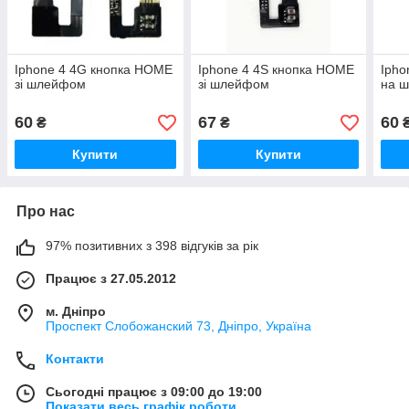
Iphone 4 4G кнопка HOME
Iphone 4 4S кнопка HOME
Ipho
зі шлейфом
зі шлейфом
на ш
60
67
60
₴
₴
Купити
Купити
Про нас
97% позитивних з 398 відгуків за рік
Працює з 27.05.2012
м. Дніпро
Проспект Слобожанский 73, Дніпро, Україна
Контакти
Сьогодні працює з 09:00 до 19:00
Показати весь графік роботи