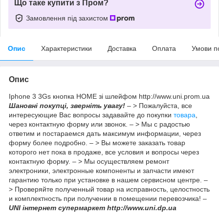
Що таке купити з Пром?
Замовлення під захистом
Опис
Характеристики
Доставка
Оплата
Умови п
Опис
Iphone 3 3Gs кнопка HOME зі шлейфом http://www.uni.prom.ua
Шановні покупці, зверніть увагу!
– > Пожалуйста, все
интересующие Вас вопросы задавайте до покупки
товара
,
через контактную форму или звонок. – > Мы с радостью
ответим и постараемся дать максимум информации, через
форму более подробно. – > Вы можете заказать товар
которого нет пока в продаже, все условия и вопросы через
контактную форму. – > Мы осуществляем ремонт
электроники, электронные компоненты и запчасти имеют
гарантию только при установке в нашем сервисном центре. –
> Проверяйте полученный товар на исправность, целостность
и комплектность при получении в помещении перевозчика! –
UNI інтернет супермаркет http://www.uni.dp.ua