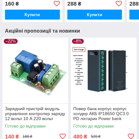
160
288
288
₴
₴
Купити
Купити
Акційні пропозиції та новинки
–22%
–8%
Зарядний пристрій модуль
Повер банк-корпус корпус
управління контролер заряду
холдер АКБ 8*18650 QC3.0
12 вольт 10 А 220 вольт
PD ліхтарик Power bank
Готово до відправки
Готово до відправки
140
480
₴
₴
180 ₴
520 ₴