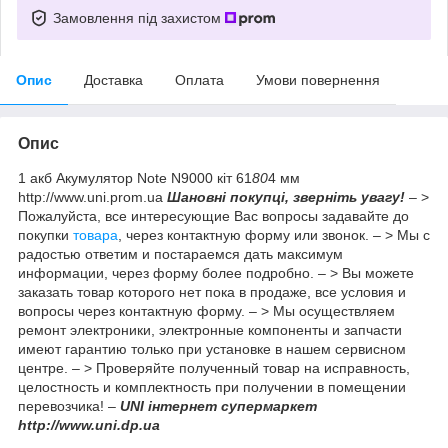
Замовлення під захистом
Опис
Доставка
Оплата
Умови повернення
Опис
1 акб Акумулятор Note N9000 кіт 61
80
4 мм
http://www.uni.prom.ua
Шановні покупці, зверніть увагу!
– >
Пожалуйста, все интересующие Вас вопросы задавайте до
покупки
товара
, через контактную форму или звонок. – > Мы с
радостью ответим и постараемся дать максимум
информации, через форму более подробно. – > Вы можете
заказать товар которого нет пока в продаже, все условия и
вопросы через контактную форму. – > Мы осуществляем
ремонт электроники, электронные компоненты и запчасти
имеют гарантию только при установке в нашем сервисном
центре. – > Проверяйте полученный товар на исправность,
целостность и комплектность при получении в помещении
перевозчика! –
UNI інтернет супермаркет
http://www.uni.dp.ua