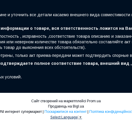
мне и уточнить все детали касаемо внешнего вида совместимости 
 информации о товаре, вся ответственность ложится на Ва
лостность , исправность ,соответствие товара описанию и заказа
ия или неверном количестве товара обязательно составляйте акт
ть товар до выяснения всех обстоятельств).
отрены, только акт приема-передачи может подтвердить спорные 
одтверждаете полное соответствие товара, внешний вид , 
ых условий.
Сайт створений на маркетплейсі
Prom.ua
Продавець на Bigl.ua
UNI интернет супермаркет |
Поскаржитися на контент
|
Політика конфіденційнос
Select Language
▼