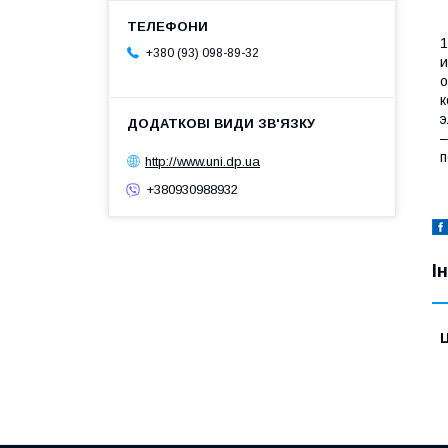
1
+380 (93) 098-89-32
и
о
к
э
–
п
http://www.uni.dp.ua
+380930988932
І
Ц