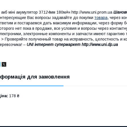
 акб міні акумулятор 37
12
4мм 180мАч http://www.uni.prom.ua
Шановн
нтересующие Вас вопросы задавайте до покупки
товара
, через к
тветим и постараемся дать максимум информации, через форму бо
оторого нет пока в продаже, все условия и вопросы через контак
лектроники, электронные компоненты и запчасти имеют гарантию 
 > Проверяйте полученный товар на исправность, целостность и к
еревозчика! –
UNI інтернет супермаркет http://www.uni.dp.ua
нформація для замовлення
іна:
178 ₴