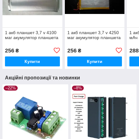
1 акб планшет 3,7 v 4100
1 акб планшет 3,7 v 4250
1 ак
маг акумулятор планшета
маг акумулятор планшета
мАч 
256
256
288
₴
₴
Купити
Купити
Акційні пропозиції та новинки
–22%
–8%