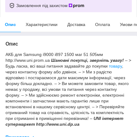
Замовлення під захистом
Опис
Характеристики
Доставка
Оплата
Умови п
Опис
АКБ для Samsung i9000 i897 1500 маг 51
50
5мм
http://www.uni.prom.ua
Шановні покупці, зверніть увагу!
– >
Будь ласка, всі ваші питання задавайте до покупки
товару
,
через контактну форму або дзвінок. – > Ми з радістю
відповімо і постараємося дати максимум інформації, через
форму більш докладно. – > Ви можете замовити товар, якого
немає у продажу, всі умови та питання через контактну
форму. – > Ми здійснюємо ремонт електроніки, електронні
компоненти і запчастини мають гарантію лише при
встановленні в нашому сервісному центрі. – > Перевіряйте
отриманий товар на справність, цілісність та комплектність
при отриманні в приміщенні перевізника! –
UNI інтернет
супермаркет http://www.uni.dp.ua
Приховати