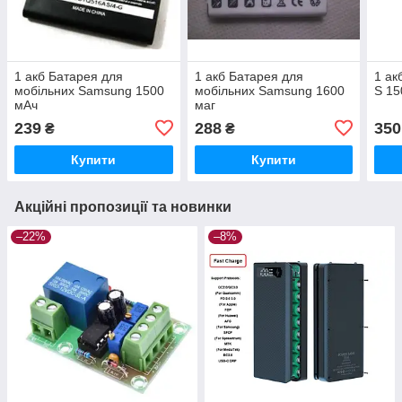
1 акб Батарея для
1 акб Батарея для
1 ак
мобільних Samsung 1500
мобільних Samsung 1600
S 15
мАч
маг
239
288
350
₴
₴
Купити
Купити
Акційні пропозиції та новинки
–22%
–8%