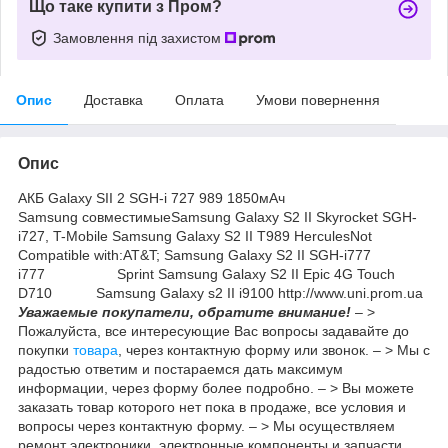
Що таке купити з Пром?
Замовлення під захистом
Опис
Доставка
Оплата
Умови повернення
Опис
АКБ Galaxy SII 2 SGH-i 727 989 1850мАч
Samsung совместимыеSamsung Galaxy S2 II Skyrocket SGH-
i727, T-Mobile Samsung Galaxy S2 II T989 HerculesNot
Compatible with:AT&T; Samsung Galaxy S2 II SGH-i777
i777 Sprint Samsung Galaxy S2 II Epic 4G Touch
D710 Samsung Galaxy s2 II i9100 http://www.uni.prom.ua
Уважаемые покупатели, обратите внимание!
– >
Пожалуйста, все интересующие Вас вопросы задавайте до
покупки
товара
, через контактную форму или звонок. – > Мы с
радостью ответим и постараемся дать максимум
информации, через форму более подробно. – > Вы можете
заказать товар которого нет пока в продаже, все условия и
вопросы через контактную форму. – > Мы осуществляем
ремонт электроники, электронные компоненты и запчасти