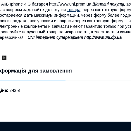
 АКБ Iphone 4 G батарея http://www.uni.prom.ua
Шановні покупці, з
ас вопросы задавайте до покупки
товара
, через контактную форму
остараемся дать максимум информации, через форму более подроб
ока в продаже, все условия и вопросы через контактную форму. –
лектронные компоненты и запчасти имеют гарантию только при ус
роверяйте полученный товар на исправность, целостность и комп
еревозчика! –
UNI інтернет супермаркет http://www.uni.dp.ua
нформація для замовлення
іна:
242 ₴