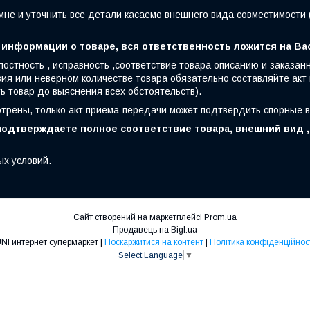
мне и уточнить все детали касаемо внешнего вида совместимости 
 информации о товаре, вся ответственность ложится на Ва
лостность , исправность ,соответствие товара описанию и заказа
ия или неверном количестве товара обязательно составляйте акт
ть товар до выяснения всех обстоятельств).
отрены, только акт приема-передачи может подтвердить спорные 
одтверждаете полное соответствие товара, внешний вид , 
ых условий.
Сайт створений на маркетплейсі
Prom.ua
Продавець на Bigl.ua
UNI интернет супермаркет |
Поскаржитися на контент
|
Політика конфіденційнос
Select Language
▼