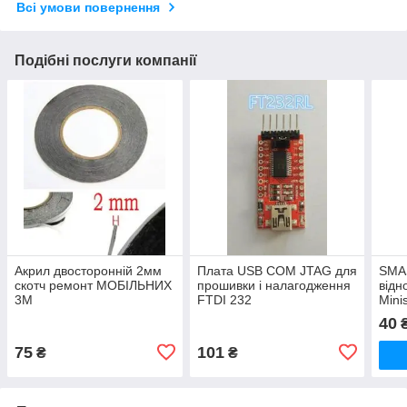
Всі умови повернення
Подібні послуги компанії
Акрил двосторонній 2мм
Плата USB COM JTAG для
SMA
скотч ремонт МОБІЛЬНИХ
прошивки і налагодження
відн
3М
FTDI 232
Minis
40
75
101
₴
₴