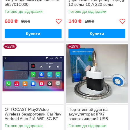
563701C000
12 вольт 10 А 220 вольт
Готово до відправки
Готово до відправки
600
140
₴
₴
800 ₴
180 ₴
Купити
Купити
–22%
–19%
OTTOCAST Play2Video
Портативний душ на
Wireless бездротовий CarPlay
акумуляторах IPX7
Android Auto 2в1 WiFi 5G BT
водозахищений USB
Готово до відправки
Готово до відправки