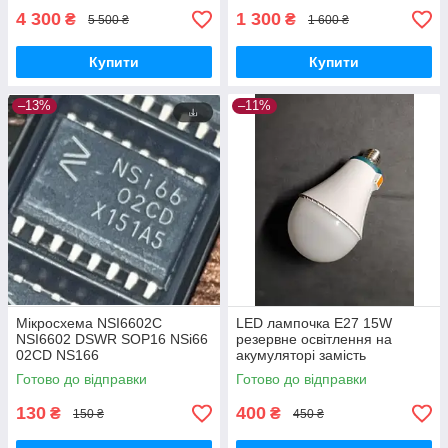
4 300
1 300
₴
₴
5 500 ₴
1 600 ₴
Купити
Купити
–13%
–11%
Мікросхема NSI6602С
LED лампочка E27 15W
NSI6602 DSWR SOP16 NSi66
резервне освітлення на
02СD NS166
акумуляторі замість
звичайної лампи
Готово до відправки
Готово до відправки
130
400
₴
₴
150 ₴
450 ₴