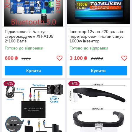
Підсилювач із Блютуз-
Інвертор 12v на 220 вольтів
стереомодулем XH-A105
перетворювач чистий синус
2*100 Ватів
1000w інвентор
Готово до відправки
Готово до відправки
699
3 100
₴
₴
750 ₴
3 300 ₴
Купити
Купити
–6%
–6%