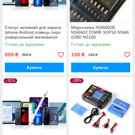
Стилус активний для екрана
Мікросхема NSI6602B
Iphone Android олівець перо
NSI6602 DSWR SOP16 NSi66
універсальний малювання
02BD NS166
Готово до відправки
Готово до відправки
600
100
₴
₴
900 ₴
150 ₴
Купити
Купити
–31%
–28%