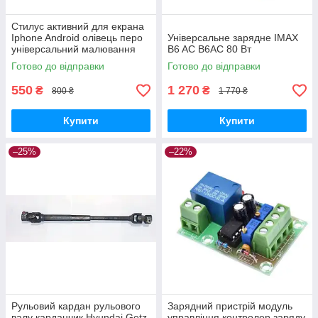
Стилус активний для екрана
Iphone Android олівець перо
Універсальне зарядне IMAX
універсальний малювання
B6 AC B6AC 80 Вт
Готово до відправки
Готово до відправки
550
1 270
₴
₴
800 ₴
1 770 ₴
Купити
Купити
–25%
–22%
Рульовий кардан рульового
Зарядний пристрій модуль
валу карданчик Hyundai Getz
управління контролер заряду