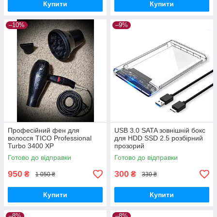
Купити
Купити
–10%
–9%
Професійний фен для
USB 3.0 SATA зовнішній бокс
волосся TICO Professional
для HDD SSD 2.5 розбірний
Turbo 3400 XP
прозорий
Готово до відправки
Готово до відправки
950
300
₴
₴
1 050 ₴
330 ₴
Купити
Купити
–8%
–8%