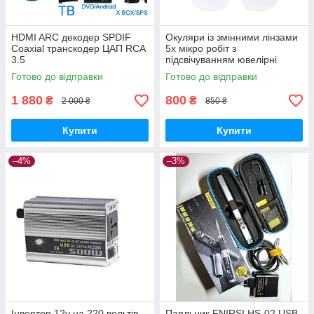
HDMI ARC декодер SPDIF
Окуляри із змінними лінзами
Coaxial транскодер ЦАП RCA
5x мікро робіт з
3.5
підсвічуванням ювелірні
окуляри годинні
Готово до відправки
Готово до відправки
1 880
800
₴
₴
2 000 ₴
850 ₴
Купити
Купити
–4%
–3%
Інвертор 12v на 220 вольтів
Паяльник FNIRSI HS-02 USB