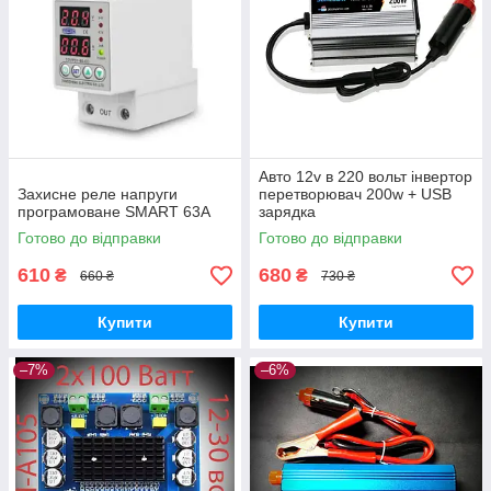
Авто 12v в 220 вольт інвертор
Захисне реле напруги
перетворювач 200w + USB
програмоване SMART 63А
зарядка
Готово до відправки
Готово до відправки
610
680
₴
₴
660 ₴
730 ₴
Купити
Купити
–7%
–6%