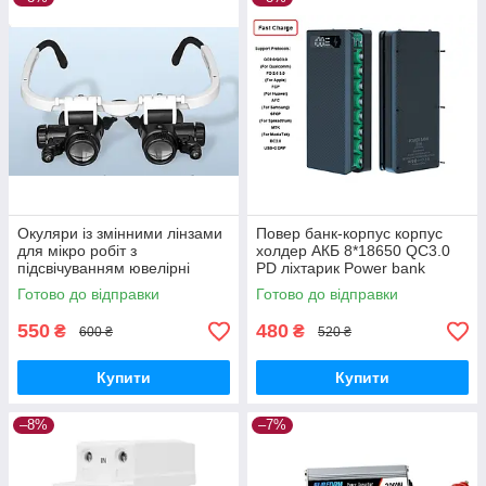
Окуляри із змінними лінзами
Повер банк-корпус корпус
для мікро робіт з
холдер АКБ 8*18650 QC3.0
підсвічуванням ювелірні
PD ліхтарик Power bank
окуляри годинні 8 15 23
Готово до відправки
Готово до відправки
550
480
₴
₴
600 ₴
520 ₴
Купити
Купити
–8%
–7%