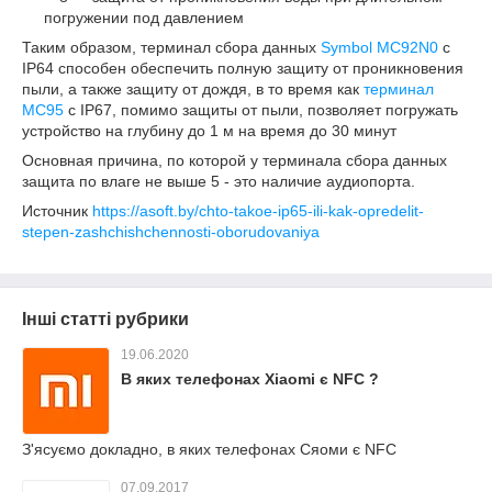
погружении под давлением
Таким образом, терминал сбора данных
Symbol MC92N0
с
IP64 способен обеспечить полную защиту от проникновения
пыли, а также защиту от дождя, в то время как
терминал
MC95
c IP67, помимо защиты от пыли, позволяет погружать
устройство на глубину до 1 м на время до 30 минут
Основная причина, по которой у терминала сбора данных
защита по влаге не выше 5 - это наличие аудиопорта.
Источник
https://asoft.by/chto-takoe-ip65-ili-kak-opredelit-
stepen-zashchishchennosti-oborudovaniya
Інші статті рубрики
19.06.2020
В яких телефонах Xiaomi є NFC ?
З'ясуємо докладно, в яких телефонах Сяоми є NFC
07.09.2017