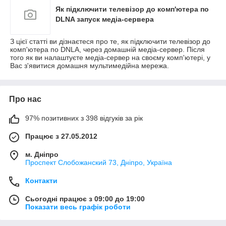
Як підключити телевізор до комп'ютера по
DLNA запуск медіа-сервера
З цієї статті ви дізнаєтеся про те, як підключити телевізор до
комп'ютера по DNLA, через домашній медіа-сервер. Після
того як ви налаштуєте медіа-сервер на своєму комп'ютері, у
Вас з'явитися домашня мультимедійна мережа.
Про нас
97% позитивних з 398 відгуків за рік
Працює з 27.05.2012
м. Дніпро
Проспект Слобожанский 73, Дніпро, Україна
Контакти
Сьогодні працює з 09:00 до 19:00
Показати весь графік роботи