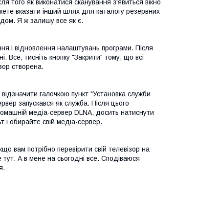
ля того як виконатися сканування з'явиться вікно
жете вказати інший шлях для каталогу резервних
дом. Я ж залишу все як є.
ння і відновлення налаштувань програми. Після
. Все, тисніть кнопку "Закрити" тому, що всі
зор створена.
відзначити галочкою пункт "Установка служби
вер запускався як служба. Після цього
 домашній медіа-сервер DLNA, досить натиснути
т і обирайте свій медіа-сервер.
кщо вам потрібно перевірити свій телевізор на
е тут. А в мене на сьогодні все. Сподіваюся
я.