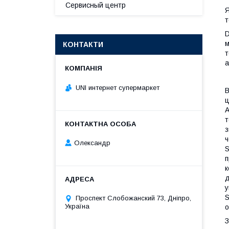
Сервисный центр
Я
т
D
м
КОНТАКТИ
т
а
UNI интернет супермаркет
В
ц
A
т
з
ч
Олександр
S
п
к
д
у
S
Проспект Слобожанский 73, Дніпро,
Україна
о
З