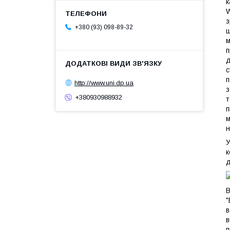
к
W
з
+380 (93) 098-89-32
ш
м
п
д
с
п
http://www.uni.dp.ua
з
+380930988932
т
п
м
н
У
к
д
В
"
в
в
п