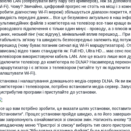
абелю LAN (обпресувати виту пару без кримперов), ніж за допомог
i-Fi). Чому? Звичайно, цифровий прогрес не стоїть на місці і з ко
робити діагностику Wi-Fi мережі) збільшується діапазон покриття, 
видкість передачі даних... Все це безумовно актуально в наш інфо
ультимедійних файлів з комп'ютера на телевізор все-таки краще в
роводового підключення є тільки один мінус - проводу, а з плюсів
аних, низький пінг (час відгуку), мінімальний вплив перешкод... Пр
табільність зв'язку та швидкість безпосередньо залежить від потуж
ерешкод (чому буває поганим сигнал від Wi-Fi маршрутизатора). О
ависань) відео таких стандартів як: Full HD, Ultra HD... має сенс 
елевізором використовуючи кабель LAN. Але це всього лише моя ду
ідключити телевізор до комп'ютера по DLNA? Насамперед перекон
аршрутизатор і є зв'язок з телевізором (читайте тут як підключит
алаштувати Wi-Fi).
становка і налаштування домашнього медіа-сервер DLNA. Як ви вж
омп'ютером і телевізором, потрібно встановити медіа-сервер. Запу
истрибутив програми і приступайте до установки.
се що вам потрібно зробити, це вказати шлях установки, поставити 
Встановити". Процес установки пройде швидко, а по його завершен
ам запропонують ознайомитися зі списком змін. Натисніть кнопку "За
ипадаючому меню "Пристрої зі списку" виберіть тип свого пристрою
ристрою в полі "Вбудована підтримка файлів" буде відображатися 