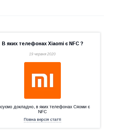
В яких телефонах Xiaomi є NFC ?
19 червня 2020
ясуємо докладно, в яких телефонах Сяоми є
NFC
Повна версія статті