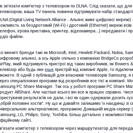
к зв'язати комп'ютер з телевізором по DLNA. Слід сказати, що для
елевізором, ваша TV панель повинна підтримувати набір стандарт
LNA (Digital Living Network Alliance - Альянс живе цифрової мережі)
ожливість за бездротовий (Wi-Fi) і дротовий (Ethernet) мережі всім
елефон, ігрова приставка, принтер, відеокамера...) передавати і 
удіо файли.
сі імениті бренди такі як Microsoft, Intel, Hewlett-Packard, Nokia, 
ифровому альянсі, а ось Apple спільно з компанією BridgeCo розроб
irPlay, який підтримують пристрої від таких виробників, як Bowers 
елевізор або будь-яке
інше
пристрій від компанії Apple, то підключ
можете. В одній з публікацій для власників телевізорів Samsung, я
ерез спеціалізовані програми від розробників все тієї ж компанії. М
amsung PC Share Manager. Так ось у роботі програми PC Share Mana
родукт AllShare. Але частіше всього він все ж працює справно. Чис
ористувачів результатів не дали, і всі як один одержали досить су
обрій половині хостів". Ну що ж давайте залишимо їх наодинці зі 
ніверсальною альтернативою, програмою Домашній медіа-сервер (
amsung, LG, Philips, Sony, Toshiba. Більш детально з можливостя
фіційному сайті.
в'язати комп'ютер з телевізором через маршрутизатор для перед