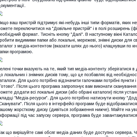
окументації.
кщо ваш пристрій підтримує які-небудь інші типи форматів, яких н
ожете переключитися на "Довільне пристрій" і в полі розширень (ф
еобхідний формат. Тисніть кнопку "Далі". В наступному вікні Катал
робити видимими папки або локальні, мережеві, знімні диски для с
аталог з медіа-контентом (вказати шлях до нього) клацнувши по кн
апки програмою.
елені точки вказують на те, який тип медіа-контенту зберігатися в
о локальних і знімних дисків тому, що це позбавляє від необхіднос
аталоги. Для цього потрібно відзначити галочками потрібні пункти і
Готово". Після цього програма запропонує вам виконати сканування м
ожете додати всі локальні диски (або обрані каталоги) після уст
кладці "Медіа-ресурси". Для цього потрібно натиснути кнопку "Дода
Сканувати". Після цього в інтерфейсі програми буде відображатися 
ашому жорсткому диску (дивіться зображення нижче). Майте на уваз
нформації під час запуску сервера, програма буде завантажуватис
ак що вирішуйте самі обсяг медіа-даних буде доступно сервера. 