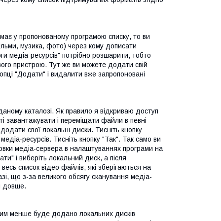
емає у пропонованому програмою списку, то ви
ільми, музика, фото) через кому дописати
оги медіа-ресурсів" потрібно розшарити, тобто
вого пристрою. Тут же ви можете додати свій
опці "Додати" і видалити вже запропоновані
 даному каталозі. Як правило я відкриваю доступ
ті завантажувати і переміщати файли в певні
 додати свої локальні диски. Тисніть кнопку
едіа-ресурсів. Тисніть кнопку "Так". Так само ви
ановки медіа-сервера в налаштуваннях програми на
ти" і виберіть локальний диск, а після
весь список відео файлів, які зберігаються на
і, що з-за великого обсягу сканування медіа-
я довше.
Чим менше буде додано локальних дисків