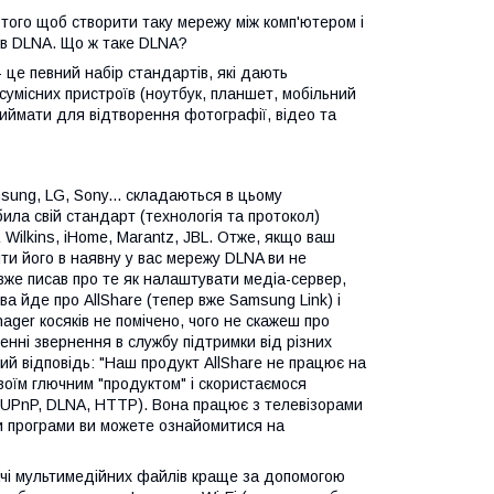
 того щоб створити таку мережу між комп'ютером і
ів DLNA. Що ж таке DLNA?
 - це певний набір стандартів, які дають
 сумісних пристроїв (ноутбук, планшет, мобільний
приймати для відтворення фотографії, відео та
Samsung, LG, Sony... складаються в цьому
ила свій стандарт (технологія та протокол)
& Wilkins, iHome, Marantz, JBL. Отже, якщо ваш
ити його в наявну у вас мережу DLNA ви не
 вже писав про те як налаштувати медіа-сервер,
ова йде про AllShare (тепер вже Samsung Link) і
ger косяків не помічено, чого не скажеш про
ленні звернення в службу підтримки від різних
хий відповідь: "Наш продукт AllShare не працює на
своїм глючним "продуктом" і скористаємося
UPnP, DLNA, HTTP). Вона працює з телевізорами
ми програми ви можете ознайомитися на
ачі мультимедійних файлів краще за допомогою