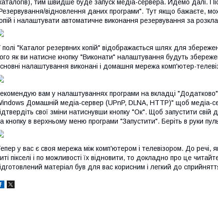
каталогів), тим швидше буде запуск медіа-сервера. Йдемо далі. Піс
Резервування/відновлення даних програми". Тут якщо бажаєте, мо
опій і налаштувати автоматичне виконання резервування за розкла
 полі "Каталог резервних копій" відображається шлях для збереже
ого як ви натисне кнопку "Виконати" налаштування будуть збережені
сновні налаштування виконані і домашня мережа комп'ютер-телеві
екомендую вам у налаштуваннях програми на вкладці "Додатково" 
indows Домашній медіа-сервер (UPnP, DLNA, HTTP)" щоб медіа-сер
ідтвердіть свої зміни натиснувши кнопку "Ок". Щоб запустити свій
а кнопку в верхньому меню програми "Запустити". Беріть в руки пуль
епер у вас є своя мережа між комп'ютером і телевізором. До речі, я
иті пікселі і по можливості їх відновити, то докладно про це читайт
ідготовлений матеріал був для вас корисним і легкий до сприйнятт