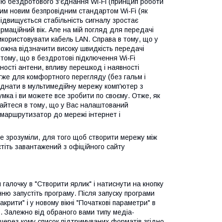
ою бездротового з'єднання Wi-Fi (принцип роботи
жним новим безпровідним стандартом Wi-Fi (як
підвищується стабільність сигналу зростає
рмаційний вік. Але на мій погляд для передачі
икористовувати кабель LAN. Справа в тому, що у
 можна відзначити високу швидкість передачі
и тому, що в бездротові підключення Wi-Fi
ності антени, впливу перешкод і наявності
тже для комфортного перегляду (без гальм і
поєднати в мультимедійну мережу комп'ютер з
мка і ви можете все зробити по своєму. Отже, як
айтеся в тому, що у Вас налаштований
и маршрутизатор до мережі інтернет і
е зрозуміли, для того щоб створити мережу між
стіть завантажений з офіційного сайту
галочку в "Створити ярлик" і натиснути на кнопку
ню запустіть програму. Після запуску програми
крити" і у новому вікні "Початкові параметри" в
. Залежно від обраного вами типу медіа-
через кому список підтримуваних форматів згідно