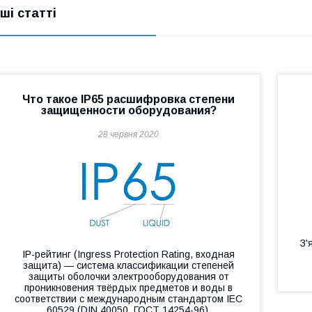
нші статті
Что такое IP65 расшифровка степени
защищенности оборудования?
28 червня 2020
З'
IP-рейтинг (Ingress Protection Rating, входная
защита) — система классификации степеней
защиты оболочки электрооборудования от
проникновения твёрдых предметов и воды в
соответствии с международным стандартом IEC
60529 (DIN 40050, ГОСТ 14254-96).